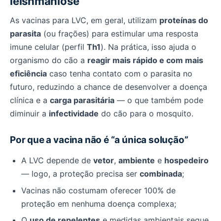
leishmaniose
As vacinas para LVC, em geral, utilizam
proteínas do
parasita
(ou frações) para estimular uma resposta
imune celular (perfil
Th1
). Na prática, isso ajuda o
organismo do cão a
reagir mais rápido e com mais
eficiência
caso tenha contato com o parasita no
futuro, reduzindo a chance de desenvolver a doença
clínica e a
carga parasitária
— o que também pode
diminuir a
infectividade
do cão para o mosquito.
Por que a vacina não é “a única solução”
A LVC depende de
vetor
,
ambiente
e
hospedeiro
— logo, a proteção precisa ser
combinada
;
Vacinas não costumam oferecer 100% de
proteção em nenhuma doença complexa;
O
uso de repelentes
e medidas ambientais segue