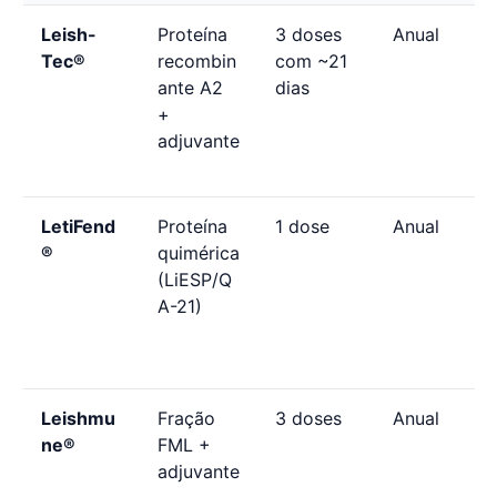
Leish-
Proteína
3 doses
Anual
Tec®
recombin
com ~21
ante A2
dias
+
adjuvante
LetiFend
Proteína
1 dose
Anual
®
quimérica
(LiESP/Q
A-21)
Leishmu
Fração
3 doses
Anual
ne®
FML +
adjuvante