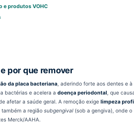
o e produtos VOHC
s
 e por que remover
ão da placa bacteriana
, aderindo forte aos dentes e à
la bactérias e acelera a
doença periodontal
, que caus
de afetar a saúde geral. A remoção exige
limpeza prof
o também a região
subgengival
(sob a gengiva), onde o
izes Merck/AAHA.