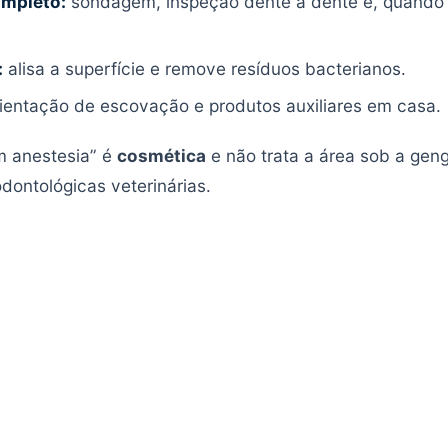
ompleto:
sondagem, inspeção dente a dente e, quando
:
alisa a superfície e remove resíduos bacterianos.
ientação de escovação e produtos auxiliares em casa.
m anestesia” é
cosmética
e não trata a área sob a ge
odontológicas veterinárias.