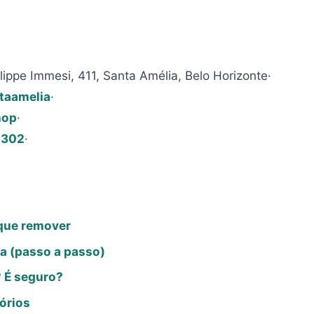
ippe Immesi, 411, Santa Amélia, Belo Horizonte·
taamelia
·
hop
·
0302
·
 que remover
za (passo a passo)
? É seguro?
órios