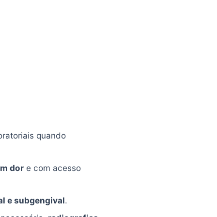
oratoriais quando
m dor
e com acesso
l e subgengival
.